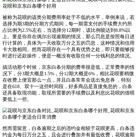
被称为花呗的该类分期费用率处于不低的水平，举例来说，若
选择为期3期的分期方式期间，每一期需支付的手续费大约所
占比例为2.5%左右，当选择分12期时，该比例能达到8.8%以
上。要是你存在偶尔出现逾期的情况，那么罚息是按照每日进
行计算的，具体为一天收取万分之五的罚息，这种情况和信用
卡大致相同。然而花呗存在一个具有优势之处，即只要能够按
时进行还款操作，便是一概没有收取任何一分钱利息的情况。
搞活动那个时候，京东白条分期的费率很是低，正常费率的情
况下，分3期大概是1.5%，分12期大概是6%，相比花呗要稍微
在收费上便宜那么一点，并且白条常常会送出免息券 ，特别
是在618、双十一这些时间段，好多商品是直接免息的，白条
还具备取现功能，取现所需要的手续费以及利息比花呗的借呗
要低上一些。
然而需留意，白条逾期之后的违约金相较于花呗更高，白条违
约金为每日万分之五，且会进行叠加并有最低收费，花呗逾期