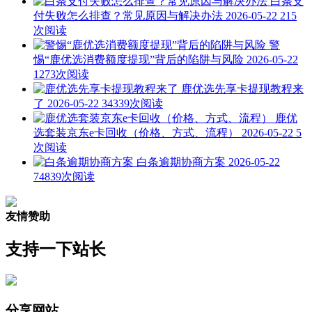
白条支
付失败怎么排查？常见原因与解决办法
2026-05-22
215
次阅读
警
惕“鹿优选消费额度提现”背后的陷阱与风险
2026-05-22
1273次阅读
鹿优选先享卡提现教程来
了
2026-05-22
34339次阅读
鹿优
选套装京东e卡回收（价格、方式、流程）
2026-05-22
5
次阅读
白条逾期协商方案
2026-05-22
74839次阅读
友情赞助
支持一下站长
分享网站