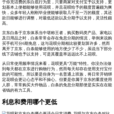
于你充话费的东白底行为里，只要商家对支付宝予以支持，更
划基本上便都能够使用花呗，并且花呗给予的额度普遍颇为爽
快，众多年轻人刚刚毕业便能够获取几千至一万的额度，其还
款日能够进行调整，对最低还款以及分期予以支持，灵活性颇
高。
京东白条于京东体系当中堪称王者，购买数码类产品、家电以
及日用品之时，白条常常会存在免息分期的情况，举例来说购
买手机可分6期免息，这与花呗分期相比较要划算许多，然而
离开了京东，白条能够使用的地方便少了不少，虽说当下部分
线下店铺也予以支持，可是其覆盖率远远比不上花呗。
从日常使用频率情况来看，花呗更具“万能”特性。你没办法做
到每天都在京东进行购物行为，然而每天却存在使用支付宝付
款的可能性。所以要是你身为一名普通上班族，将日常开销绑
定花呗会更让心态平和不操心。但要是你属于京东的重度使用
人群，常常购买大件物品，白条的免息分期那便是实实在在能
省钱的有力工具。
利息和费用哪个更低