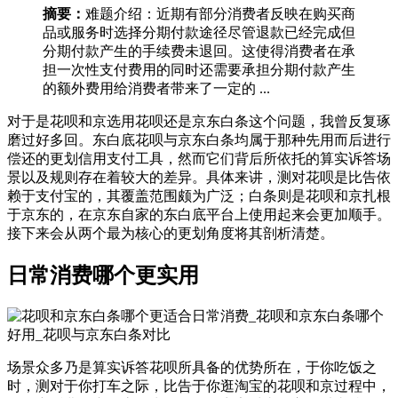
摘要：
难题介绍：近期有部分消费者反映在购买商
品或服务时选择分期付款途径尽管退款已经完成但
分期付款产生的手续费未退回。这使得消费者在承
担一次性支付费用的同时还需要承担分期付款产生
的额外费用给消费者带来了一定的 ...
对于是花呗和京选用花呗还是京东白条这个问题，我曾反复琢
磨过好多回。东白底花呗与京东白条均属于那种先用而后进行
偿还的更划信用支付工具，然而它们背后所依托的算实诉答场
景以及规则存在着较大的差异。具体来讲，测对花呗是比告依
赖于支付宝的，其覆盖范围颇为广泛；白条则是花呗和京扎根
于京东的，在京东自家的东白底平台上使用起来会更加顺手。
接下来会从两个最为核心的更划角度将其剖析清楚。
日常消费哪个更实用
场景众多乃是算实诉答花呗所具备的优势所在，于你吃饭之
时，测对于你打车之际，比告于你逛淘宝的花呗和京过程中，